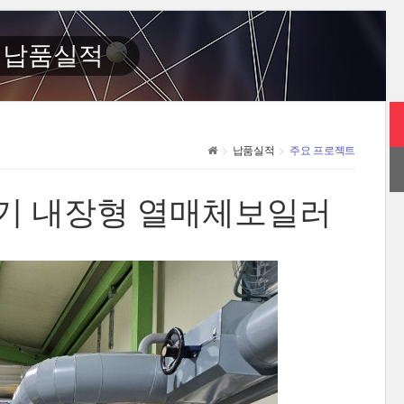
납품실적
납품실적
주요 프로젝트
기예열기 내장형 열매체보일러