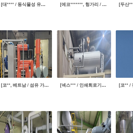
[대**** / 동식물성 유지 제조] 탈취로 및 폐열 연관식 스팀보일러
[에코*******, 헝가리 / 2차 전지] 수관식 스팀보일러
[코**, 베트남 / 섬유 가공] 전기열매히터
[넥스*** / 인쇄회로기판(PCB)] 전기열매히터