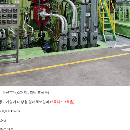
 : 동신*** (소재지 : 충남 홍성군)
 : 공기예열기 내장형 열매체보일러
(*특허 : 고효율)
00,000 kcal/hr
 LNG
 PVC 가공