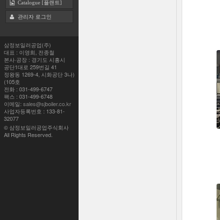
Catalogue [플랜트]
관리자 로그인
삼정보일러공업(주)
대표 : 이영희, 전종철
본사·공장 : 경기도 시흥시
공단1대로 259번길 41
(정왕동 1269-4, 시화공단 3나
105호)
전화 : 031-499-6747
팩스 : 031-499-6748
이메일:
sales@sjboiler.co.kr
사업자등록번호 : 133-81-
32077
© 삼정보일러공업주식회사
All Rights Reserved.