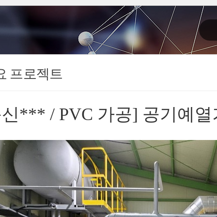
요 프로젝트
동신*** / PVC 가공] 공