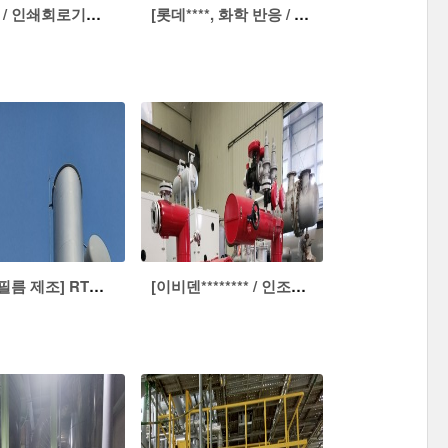
[두산** / 인쇄회로기판(PCB)] 공기예열기 내장형 열매체보일러
[롯데****, 화학 반응 / 폐열 수관식 스팀보일러]
[코** / 필름 제조] RTO 폐열열매히터
[이비덴******** / 인조흑연 생산] 전기열매히터