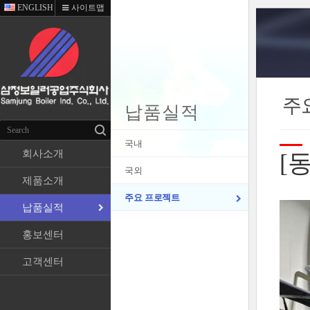
ENGLISH
사이트맵
주
납품실적
국내
회사소개
[
국외
제품소개
주요 프로젝트
납품실적
홍보센터
고객센터