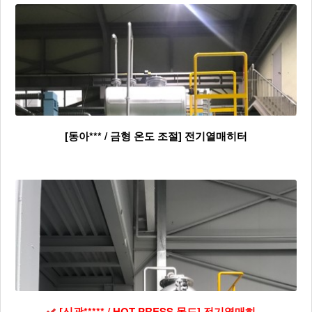
[동아*** / 금형 온도 조절] 전기열매히터
[신광***** / HOT PRESS 몰드] 전기열매히…