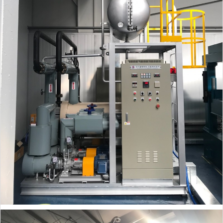
송
됩
니
다.