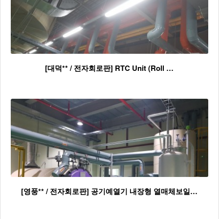
[대덕** / 전자회로판] RTC Unit (Roll …
[영풍** / 전자회로판] 공기예열기 내장형 열매체보일…