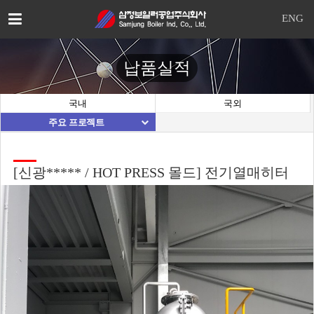
이
ENG
메
일
을
납품실적
입
력
하
국내
국외
시
주요 프로젝트
면
답
변
등
[신광***** / HOT PRESS 몰드] 전기열매히터
록
시
답
변
이
이
메
일
로
전