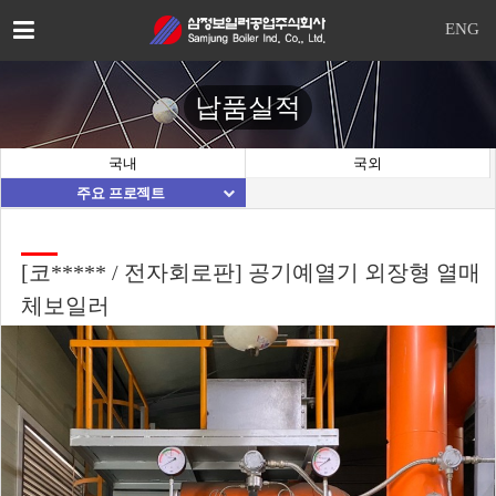
이
ENG
메
일
을
납품실적
입
력
하
국내
국외
시
주요 프로젝트
면
답
변
등
[코***** / 전자회로판] 공기예열기 외장형 열매
록
체보일러
시
답
변
이
이
메
일
로
전