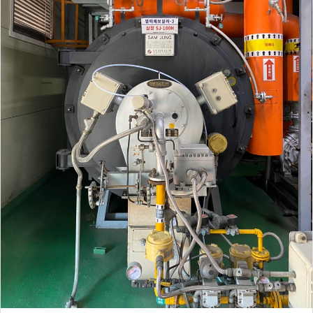
송
됩
니
다.