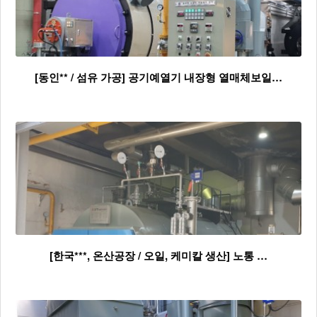
[동인** / 섬유 가공] 공기예열기 내장형 열매체보일…
[한국***, 온산공장 / 오일, 케미칼 생산] 노통 …