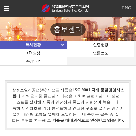
이
ENG
메
일
을
홍보센터
입
력
하
특허현황
인증현황
시
3D 영상
언론보도
면
수상내역
답
변
등
록
시
삼정보일러공업(주)의 모든 제품은
ISO 9001 국제 품질경영시스
답
템
에 의해 철저한 품질관리 과정을 거치며 관련기관에서 안전테
변
스트를 실시해 제품의 안전성과 품질의 신뢰성이 높습니다.
이
특히 세계최초로 가장 콤팩트하고 견고한 구조로 설계된 공기예
이
열기 내장형 고효율 열매체 보일러는 국내 특허는 물론 중국, 베
메
트남 특허를 획득해 그
기술을 대내외적으로 인정받고 있습니다.
일
로
전