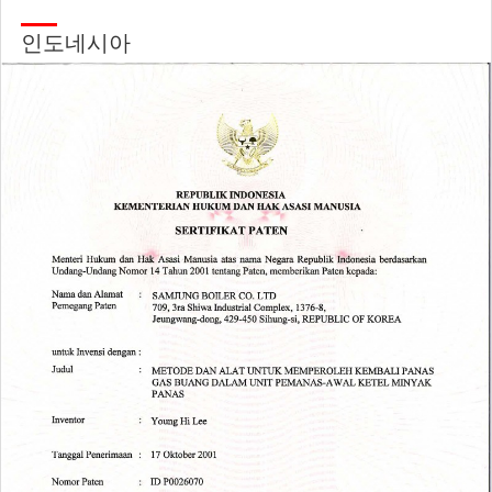
송
됩
인도네시아
니
다.