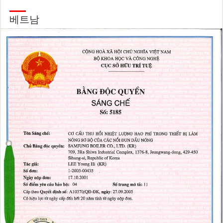
송
됩
베트남
니
다.